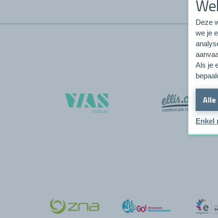
We
Deze w
we je 
analyse
aanvaa
Als je
bepaald
Alle
Enkel 