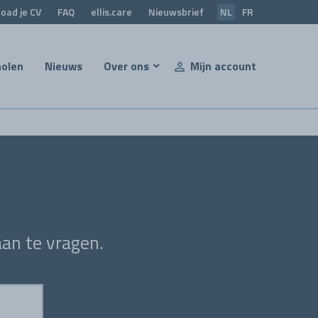
oad je CV
FAQ
ellis.care
Nieuwsbrief
NL
FR
holen
Nieuws
Over ons
Mijn account
an te vragen.