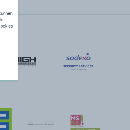
 kunnen
te
 cookies