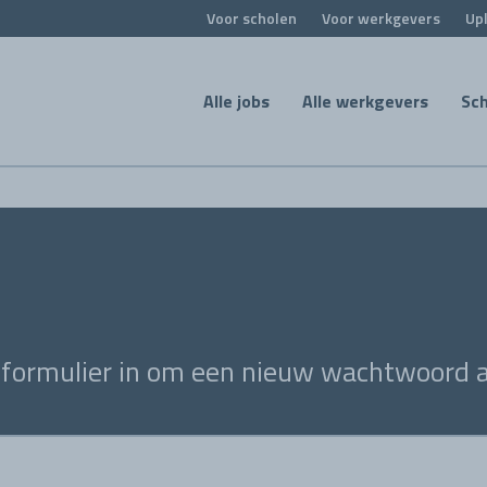
Voor scholen
Voor werkgevers
Upl
Alle jobs
Alle werkgevers
Sc
 formulier in om een nieuw wachtwoord a