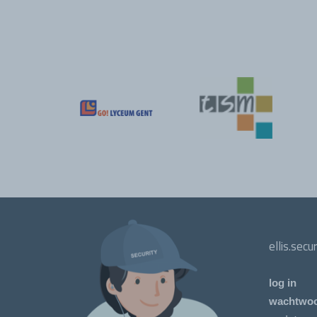
ellis.secu
log in
wachtwoo